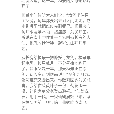
地没人埋。这一年，桓景的父母也都病
死了。
桓景小时候听大人们说：“汝河里住有一
个瘟魔，每年都要出来到人间走走。它
走到哪里就把瘟疫带到哪里。桓景决心
访师求友学本领，战瘟魔，为民除害。
听说东南山中住着一个名叫费长房的大
仙，他就收拾行装，起程进山拜师学
艺。
费长房给桓景一把降妖青龙剑。桓景早
起晚睡，披星戴月，不分昼夜地练开
了。转眼又是一年，那天桓景正在练
剑，费长房走到跟前说：“今年九月九，
汝河瘟魔又要出来。你赶紧回乡为民除
害。我给你茱萸叶子一包，菊花酒一
瓶，让你家乡父老登高避祸。”仙翁说
罢，用手一指，一只仙鹤展翅飞来，落
在桓景面前。桓景跨上仙鹤向汝南飞
去。