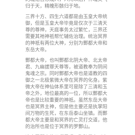
归于天，精魄形骸归于地。
三界十方、四生六道都是由玉皇大帝统
御，但是玉皇大帝毕竟是仅次于三清天
尊的尊神，天庭事务太过繁忙，三界还
需要其祂神祇帮忙辅佐治理。统治冥界
的神祇有两位大神，分别为酆都大帝和
东岳大帝。
酆都大帝，也叫酆都北阴大帝、北太帝
君、九幽拔罪天尊等，被道教奉为阴间
鬼魂之宗。同时酆都大帝也是道教的四
御之一北极紫微大帝在冥界的化身。紫
微大帝在神仙体系里可是除了三清和玉
帝之外，地位最高的一位，所以酆都大
帝也是比较重要的神祇。虽然东岳大帝
也是冥界主神，但是他主要还是执掌阳
间万物的生死，在东岳泰山坐镇。而酆
都大帝主要是和冥界的亡灵打交道，他
的治所也是位于冥界的罗酆山。