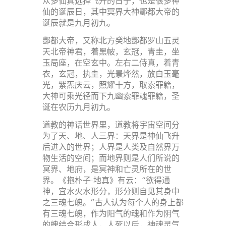
众多仙真选择飞升的日子，也是很多神
仙的诞辰日，其中冥界大神酆都大帝的
诞辰就是九月初九。
酆都大帝，又称北方癸地酆都罗山五灵
天北帝神君，着黑帔，玄冠，青圭，坐
玉局座，在空玄中。左右二侍真，着青
衣，玄冠，执圭，光景烨然，放白玉毫
光，紫炁庆云，照耀十方，取索罪籍，
大神可乘光径而下九幽索罪魂罪籍，圣
诞在农历九月初九。
道教的神话世界里，道教将宇宙空间分
为了天、地、人三界：天界是神仙飞升
后进入的世界；人界是人类及自然界万
物生活的空间；而地界则是人们所说的
冥界、地府，是冥神和亡灵所在的世
界。《抱朴子·地真》有云：“欲得通
神，宜水火水形分，形分则自见其身中
之三魂七魄。”古人认为每个人的身上都
有三魂七魄，作为阳气的魂和作为阴气
的魄结合形成人，人死以后，神魂灵气