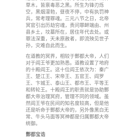
草木，皆禀毒恶之黑。所生为锋刃烁
空，黑烟濛勃，昼夜不停，中有执罚神
兵，常考理罪魂。三元八节之日，北帝
冥官引出历劫穷魂，责问罪衅端由、州
县乡土，坟墓所在，居住年代去处。或
罪法深重，天未原赦者，即流殃见世子
孙，灾难自此而生。
在道教的冥界，相较于酆都大帝，人们
对于阎王爷更加熟悉。道教设置了地府
的十殿阎王。这十位阎王依次为：秦广
王、楚江王、宋帝王、五官王、阎罗
王、卞城王、泰山王、都市王、平等王
和转轮王。十殿阎王的职责就是协助酆
都大帝治理冥府，管理不同的领域。虽
然阎王爷在民间的知名度较高，但是他
还是听命于酆都大帝的，另外像黑白无
常、牛头马面等冥神都是归属酆都大帝
统御。
酆都宝诰