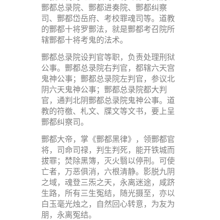
酆都总录院、酆都进奏院、酆都纠察
司、酆都岱岳府、考校罪魂司等。道教
的酆都十将罗酆法，就是酆都考召院所
辖酆都十将考鬼的法术。
酆都总录院设判官等职，负责处理刑狱
公事。酆都总录院右判官，都辖六天宫
鬼神公事；酆都总录院左判官，参议北
阴六天鬼神公事；酆都总录院都大判
官，通判北阴酆都总录院鬼神公事。道
教的符檄、札文、牒文等文书，要上呈
酆都纠察司。
酆都大帝，掌《酆都黑律》，领酆都官
将，司命司禄，判生判死，能开铁城而
拔罪；焚除黑簿，灭火翳以停刑。可使
亡者，万恶俱消，六根清静。影脱九阴
之域，魂登三炁之天，永离迷途，咸跻
生路，所有三生冤结，随光摄至，亦以
白玉毫光烛之，自然回心转意，为友为
朋，永离冤结。