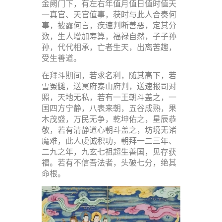
金阙门下，有左右年值月值日值时值天
一真官、天官值事，获时与此人合奏何
事，披露何言，疾速判断善恶，定其分
数，生人增加寿算，福禄自然，子子孙
孙，代代相承，亡者生天，出离苦趣，
受生善道。
在拜斗期间，若求名利，随其高下，若
雪冤雠，送冥府泰山府判，送速报司对
照，天地无私，若有一王朝斗盖之，一
国四方宁静，八表来朝，五谷成熟，果
木茂盛，万民无争，乾坤佑之，星辰恭
敬，若有清静道心朝斗盖之，坊境无诸
魔难，此人虔诚积功，朝拜一二三年、
二九之年，九玄七祖超生善国，见存获
福。若有不信吾法者，头破七分，绝其
命根。