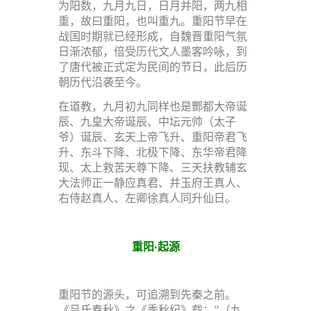
为阳数，九月九日，日月并阳，两九相
重，故曰重阳，也叫重九。重阳节早在
战国时期就已经形成，自魏晋重阳气氛
日渐浓郁，倍受历代文人墨客吟咏，到
了唐代被正式定为民间的节日，此后历
朝历代沿袭至今。
在道教，九月初九同样也是酆都大帝诞
辰、九皇大帝诞辰、中坛元帅（太子
爷）诞辰、玄天上帝飞升、重阳帝君飞
升、东斗下降、北极下降、东华帝君降
现、太上救苦天尊下降、三天扶教辅玄
大法师正一静应真君、并玉府王真人、
右侍赵真人、左卿徐真人同升仙日。
重阳·起源
重阳节的源头，可追溯到先秦之前。
《吕氏春秋》之《季秋纪》载：“（九