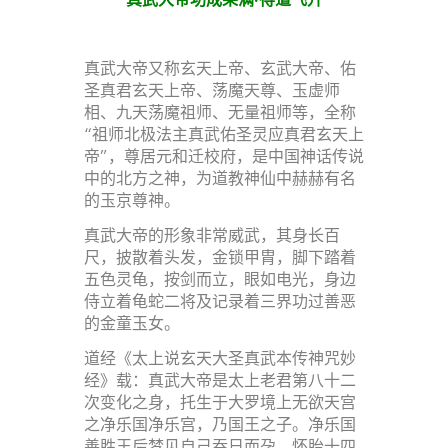
真武大帝又称玄天上帝、玄武大帝、佑
圣真君玄天上帝、荡魔天尊、玉虚师
相、九天荡魔祖师、无量祖师等，全称
“祖师北极法主真武佑圣灵应真君玄天上
帝”，尊居元和迁校府，是中国神话传说
中的北方之神，为道教神仙中赫赫有名
的玉京尊神。
真武大帝的形象非常威武，其身长百
尺，披散着头发，金锁甲胄，脚下踏着
五色灵龟，按剑而立，眼如电光，身边
侍立着龟蛇二将及记录着三界功过善恶
的金童玉女。
道经《太上说玄天大圣真武本传神咒妙
经》载：真武大帝是太上老君第八十二
次变化之身，托生于大罗境上无欲天宫
之净乐国净乐宫，乃国王之子。净乐国
善胜王后梦见自己吞日而孕，怀胎十四