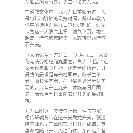
众仙苦练修行身，长生不老共九天。
在道教文化中，九月九日重阳节这一天
是“升天成仙”的最好时间，所以道教传
说中多选择九月九日“升天成仙”。道家
认为这一天清气上扬，浊气下沉，地势
越高，清气聚集越多，人就可以乘清气
而升天。
《太清诸草木方》曰：“九月九日，采菊
花与获芬松柏脂丸服之，令人不老。”道
家无论是服食丹药，还是苦练修行，其
最终的最求是与天地同寿，能长生不
老，而长生不老，在世俗世界是无法实
现的，只有升上九天，才能与日月同
寿，而九月九日重阳节是升夭的最好时
机。
九九重阳这一天清气上扬、浊气下沉，
相传轩辕黄帝在这一天乘龙升天，张道
陵天师也是于重阳节之日升仙成道，其
妻亦尾随飞升。无独有偶，东南沿海各