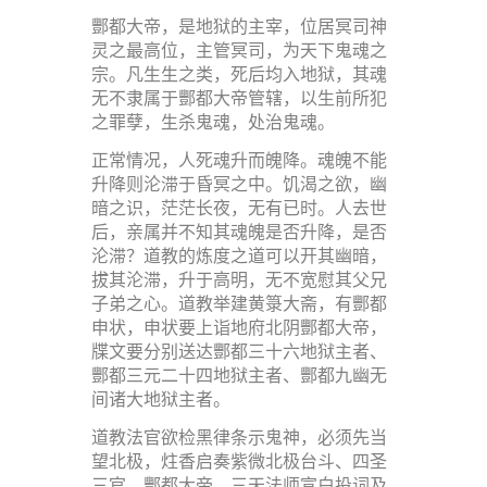
酆都大帝，是地狱的主宰，位居冥司神
灵之最高位，主管冥司，为天下鬼魂之
宗。凡生生之类，死后均入地狱，其魂
无不隶属于酆都大帝管辖，以生前所犯
之罪孽，生杀鬼魂，处治鬼魂。
正常情况，人死魂升而魄降。魂魄不能
升降则沦滞于昏冥之中。饥渴之欲，幽
暗之识，茫茫长夜，无有已时。人去世
后，亲属并不知其魂魄是否升降，是否
沦滞？道教的炼度之道可以开其幽暗，
拔其沦滞，升于高明，无不宽慰其父兄
子弟之心。道教举建黄箓大斋，有酆都
申状，申状要上诣地府北阴酆都大帝，
牒文要分别送达酆都三十六地狱主者、
酆都三元二十四地狱主者、酆都九幽无
间诸大地狱主者。
道教法官欲检黑律条示鬼神，必须先当
望北极，炷香启奏紫微北极台斗、四圣
三官、酆都大帝、三天法师宣白投词及