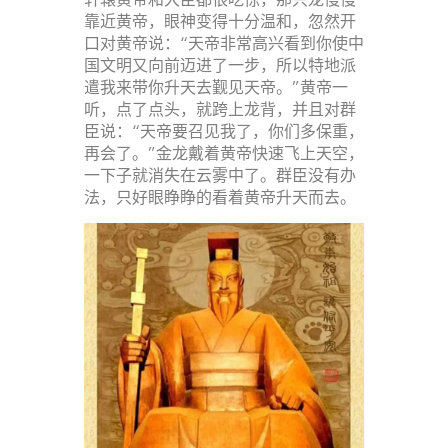
靠近黄帝，眼神变得十分温和，忽然开
口对黄帝说：“天帝非常高兴看到你使中
国文明又向前迈进了一步，所以特地派
遣我来带你升天去觐见天帝。”黄帝一
听，点了点头，就跨上龙背，并且对群
臣说：“天帝要召见我了，你们多保重，
再会了。”金龙戴着黄帝快速飞上天空，
一下子就消失在云雾中了。群臣没有办
法，只好眼睁睁的看着黄帝升天而去。