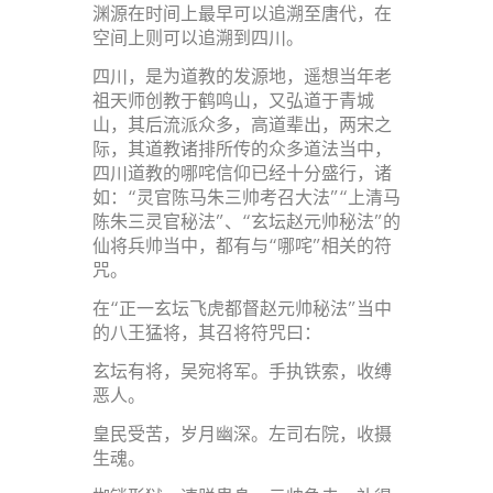
渊源在时间上最早可以追溯至唐代，在
空间上则可以追溯到四川。
四川，是为道教的发源地，遥想当年老
祖天师创教于鹤鸣山，又弘道于青城
山，其后流派众多，高道辈出，两宋之
际，其道教诸排所传的众多道法当中，
四川道教的哪咤信仰已经十分盛行，诸
如：“灵官陈马朱三帅考召大法”“上清马
陈朱三灵官秘法”、“玄坛赵元帅秘法”的
仙将兵帅当中，都有与“哪咤”相关的符
咒。
在“正一玄坛飞虎都督赵元帅秘法”当中
的八王猛将，其召将符咒曰：
玄坛有将，吴宛将军。手执铁索，收缚
恶人。
皇民受苦，岁月幽深。左司右院，收摄
生魂。