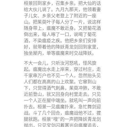
桓景回到家乡，召集乡亲。把大仙的话
给大伙儿说了。九月九那天，他领着妻
子儿女、乡亲父老登上了附近的一座
山。把茱萸叶子每人分了一片，说这样
随身带上，瘟魔不敢近身。又把菊花酒
倒出来，每人啄了一口，说喝了菊花
酒，不染瘟疫之疾。他把乡亲们安排
好，就带着他的降妖青龙剑回到家里，
独坐屋内，单等瘟魔来时交战降妖。
不大一会儿，只听汝河怒吼，怪风旋
起。瘟魔出水走上岸来，穿过村庄，走
千家串万户也不见一个人，忽然抬头见
人们都在高高的山上欢聚。它窜到山
下，只觉得酒气刺鼻，茱萸冲肺，不敢
近前登山，就又回身向村里走去。只见
一个人正在屋中端坐。就吼叫一声向前
扑去。桓景一见瘟魔扑来，急忙舞剑迎
战。斗了几个回合，瘟魔战他不过，拔
腿就跑。桓景“嗖”的一声把降妖青龙剑
抛出，只见宝剑闪着寒光向瘟魔追去，