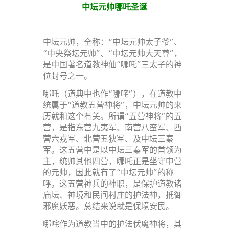
中坛元帅哪吒圣诞
中坛元帅，全称：“中坛元帅太子爷”、
“中央祭坛元帅”、“中坛元帅大天尊”，
是中国著名道教神仙“哪吒”三太子的神
位封号之一。
哪吒（道典中也作“哪咤”），在道教中
统属于“道教五营神将”，中坛元帅的来
历就和这个有关。所谓“五营神将”的五
营，是指东营九夷军、南营八蛮军、西
营六戎军、北营五狄军、及中坛三秦
军。这五营中是以中坛三秦军的首领为
主，统帅其他四营，哪吒正是坐守中营
的元帅，因此就有了“中坛元帅”的称
呼。这五营神兵的神职，是保护道教诸
庙坛、神境和民间村庄的护法神，抵御
邪魔妖恶。总结来说就是保境安民。
哪咤作为道教当中的护法伏魔神将，其