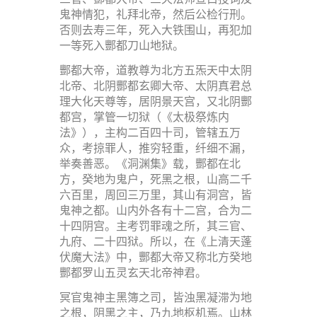
鬼神情犯，礼拜北帝，然后公检行刑。
否则去寿三年，死入大铁围山，再犯加
一等死入酆都刀山地狱。
酆都大帝，道教尊为北方五炁天中太阴
北帝、北阴酆都玄卿大帝、太阴真君总
理大化天尊等，居阴景天宫，又北阴酆
都宫，掌管一切狱（《太极祭炼内
法》），主构二百四十司，管辖五万
众，考掠罪人，推穷轻重，纤细不漏，
举奏善恶。《洞渊集》载，酆都在北
方，癸地为鬼户，死黑之根，山高二千
六百里，周回三万里，其山有洞宫，皆
鬼神之都。山内外各有十二宫，合为二
十四阴宫。主考罚罪魂之所，其三官、
九府、二十四狱。所以，在《上清天蓬
伏魔大法》中，酆都大帝又称北方癸地
酆都罗山五灵玄天北帝神君。
冥官鬼神主黑簿之司，皆浊黑凝滞为地
之根，阴黑之主，乃九地枢机焉。山林