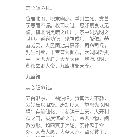
志心皈命礼。
位居北府，职隶幽都。掌判生死，赏善
罚恶而不漏。权司功过，惩奸褒良以无
偏。镇北阴黑暗之山川，察中洞光明之
世界。巍巍功德，鬼神咸乐于皈依。赫
赫威灵，人民同沾其惠泽。司命司禄，
判生判死。十宫普为倾心，六洞同为拱
手。大悲大愿，大圣大慈。地府北阴，
酆都玄卿大帝，九幽拔罪天尊。
九幽诰
志心皈命礼。
五台混融，一袖独建。赞真常之不静，
发妙炁以周旋。历劫度人，施恩光以阴
境；存流仙化，诗参读于上天。大开利
益之门，拔度沉轮之苦。慈悲应物，阐
教分形。超四爽于冥途，度神鬼于众
处。大悲大愿，大圣大慈。幽冥教主，