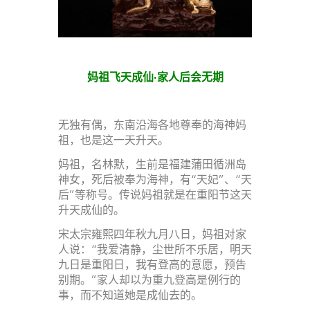
妈祖飞天成仙·家人后会无期
无独有偶，东南沿海各地尊奉的海神妈
祖，也是这一天升天。
妈祖，名林默，生前是福建蒲田循洲岛
神女，死后被奉为海神，有“天妃”、“天
后”等称号。传说妈祖就是在重阳节这天
升天成仙的。
宋太宗雍熙四年秋九月八日，妈祖对家
人说：“我爱清静，尘世所不乐居，明天
九日是重阳日，我有登高的意愿，预告
别期。”家人却以为重九登高是例行的
事，而不知道她是成仙去的。