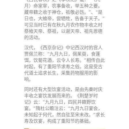
月）命家宰，农事备收，举五种之要。
藏帝籍之收于神仓，祗敬必饬。”、“是
日也，大飨帝，尝牺牲，告备于天子。”
可见当时已有在秋九月农作物丰收之时
祭飨天帝、祭祖，以谢天帝、祖先恩德
的活动。
汉代，《西京杂记》中记西汉时的宫人
贾佩兰称：“九月九日，佩茱萸，食蓬
饵，饮菊花酒，云令人长寿。”相传自此
时起，有了重阳节求寿之俗。这是受古
代道士追求长生，采集药物服用的影
响。
同时还有大型饮宴活动，是由先秦时庆
丰收之宴饮发展而来的。《荆楚岁时
记》云：“九月九日，四民并籍野饮
宴。”隋杜公瞻注云：“九月九日宴会，
未知起于何代，然自驻至宋未改。”求长
寿及饮宴，构成了重阳节的基础。