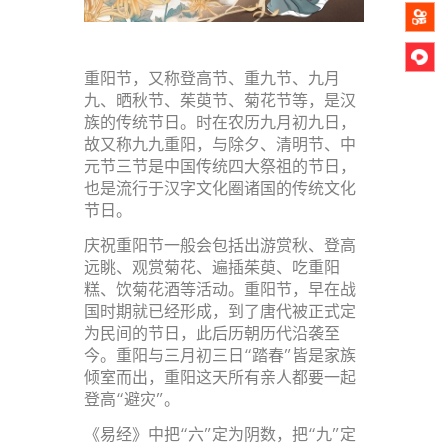
重阳节，又称登高节、重九节、九月
九、晒秋节、茱萸节、菊花节等，是汉
族的传统节日。时在农历九月初九日，
故又称九九重阳，与除夕、清明节、中
元节三节是中国传统四大祭祖的节日，
也是流行于汉字文化圈诸国的传统文化
节日。
庆祝重阳节一般会包括出游赏秋、登高
远眺、观赏菊花、遍插茱萸、吃重阳
糕、饮菊花酒等活动。重阳节，早在战
国时期就已经形成，到了唐代被正式定
为民间的节日，此后历朝历代沿袭至
今。重阳与三月初三日“踏春”皆是家族
倾室而出，重阳这天所有亲人都要一起
登高“避灾”。
《易经》中把“六”定为阴数，把“九”定