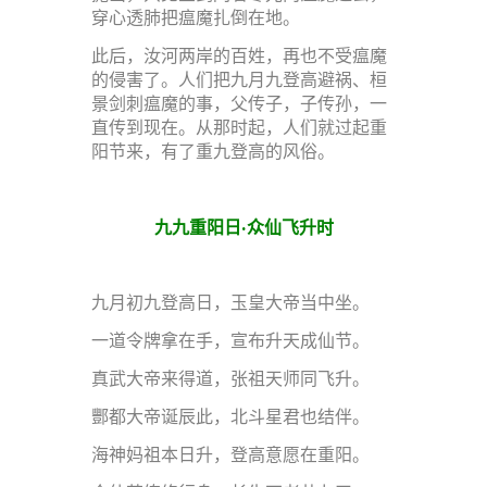
穿心透肺把瘟魔扎倒在地。
此后，汝河两岸的百姓，再也不受瘟魔
的侵害了。人们把九月九登高避祸、桓
景剑刺瘟魔的事，父传子，子传孙，一
直传到现在。从那时起，人们就过起重
阳节来，有了重九登高的风俗。
九九重阳日·众仙飞升时
九月初九登高日，玉皇大帝当中坐。
一道令牌拿在手，宣布升天成仙节。
真武大帝来得道，张祖天师同飞升。
酆都大帝诞辰此，北斗星君也结伴。
海神妈祖本日升，登高意愿在重阳。