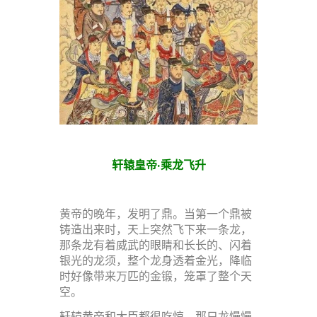
轩辕皇帝·乘龙飞升
黄帝的晚年，发明了鼎。当第一个鼎被
铸造出来时，天上突然飞下来一条龙，
那条龙有着威武的眼睛和长长的、闪着
银光的龙须，整个龙身透着金光，降临
时好像带来万匹的金锻，笼罩了整个天
空。
轩辕黄帝和大臣都很吃惊，那只龙慢慢