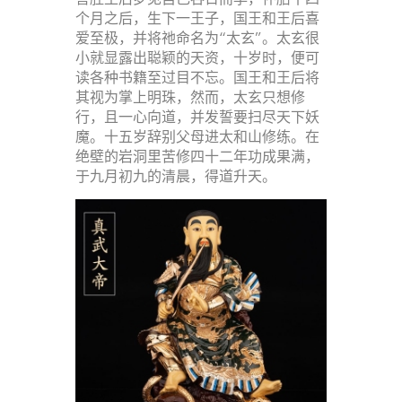
个月之后，生下一王子，国王和王后喜
爱至极，并将祂命名为“太玄”。太玄很
小就显露出聪颖的天资，十岁时，便可
读各种书籍至过目不忘。国王和王后将
其视为掌上明珠，然而，太玄只想修
行，且一心向道，并发誓要扫尽天下妖
魔。十五岁辞别父母进太和山修练。在
绝壁的岩洞里苦修四十二年功成果满，
于九月初九的清晨，得道升天。