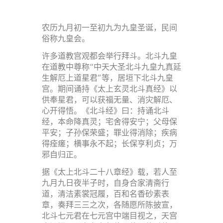
农历九月初一至初九为九皇圣诞，民间
俗称九皇会。
许多道教宫观都会举行拜斗。北斗九皇
在道教中尊称“中天大圣北斗九皇九真延
生解厄上道星君”等，居垣下北斗九皇
宫。期间诵持《太上玄灵北斗真经》以
供奉星君，可以获福无量、消灾解厄、
心开得悟。《北斗经》曰：持诵北斗
经，本命降真灵；宅舍得安宁；父母保
平安；子孙保荣盛；罪业得消除；疾病
得痊瘥；横事永不起；长保亨利贞；万
邪自归正。
据《太上北斗二十八章经》载，若人至
九月九日夜半子时，自身合家清斋行
道，清洁素裳冠履，百和名香砂素表
章，奏拜三三之次，各随愿所陈披宣，
北斗七元君在七元宫中端目视之，天宫