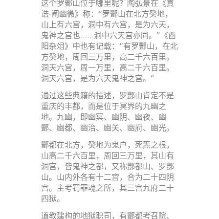
这个罗酆山位于哪里呢？陶弘景在《真
诰·阐幽微》称：“罗酆山在北方癸地，
山上有六宫，洞中有六宫，是为六天，
鬼神之宫也……洞中六天宫亦同。”《酉
阳杂俎》中也有记载：“有罗酆山，在北
方癸地，周回三万里，高二千六百里。
洞天六宫，周一万里，高二千六百里。
洞天六宫，是为六天鬼神之宫。”
通过这些典籍的描述，罗酆山肯定不是
重庆的丰都，而是位于冥界的九幽之
地。九幽，即幽冥、幽阴、幽夜、幽
酆、幽都、幽治、幽关、幽府、幽光。
酆都在北方，癸地为鬼户，死炁之根，
山高二千六百里，周回三万里，其山有
洞宫，皆鬼神之都，又称酆都山、罗酆
山。山内外各有十二宫，合为二十四阴
宫。主考罚罪魂之所，其三宫九府二十
四狱。
道教建构的地狱职司，有酆都考召院、