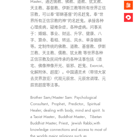
Master、通达儒教、佛教、道教、犹太教、
天主教、基督教、伊斯兰教等所有世界正信
宗教，可以奉“耶稣基督”的名赶鬼，奉“世
界所有正信宗教的神”的名赶鬼。承接各种
心理疾病，疑难杂症，各种虚病。问事关
于：婚姻、事业、财运、升学、健康、八
字、算命、看相、转运、风水、单身姻缘
等。定制传统的佛教、道教、基督教、伊斯
兰教、天主教、儒教、犹太教 等世界各种
正信宗教及民间传承的各种法事包括（清
宅、佛像神像开光、驱邪、赶鬼、Exorcist、
化解附体、超度）。中国通灵术（带领大家
去灵界游览）代观元辰宫、元辰宫调理、元
辰宫超度等法事。
Brother Sam/Master Sam: Psychological
Consultant、Prophet、Predictor、Spiritual
Healer, dealing with body, mind and spirit. Is
a Taoist Master、Buddhist Master、 Tibetan
Buddhist Master, Priest、Jewish Rabbi,with
knowledge connections and access to most of
the worlds major religions such as