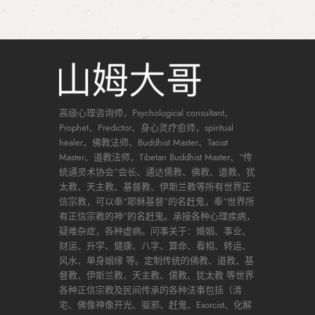
高级心理咨询师，Psychological consultant、
Prophet、Predictor、身心灵疗愈师，spiritual
healer、佛教法师、Buddhist Master、Taoist
Master、道教法师，Tibetan Buddhist Master、“传
统通灵术协会”会长、通达儒教、佛教、道教、犹
太教、天主教、基督教、伊斯兰教等所有世界正
信宗教，可以奉“耶稣基督”的名赶鬼，奉“世界所
有正信宗教的神”的名赶鬼。承接各种心理疾病，
疑难杂症，各种虚病。问事关于：婚姻、事业、
财运、升学、健康、八字、算命、看相、转运、
风水、单身姻缘 等。定制传统的佛教、道教、基
督教、伊斯兰教、天主教、儒教、犹太教 等世界
各种正信宗教及民间传承的各种法事包括（清
宅、佛像神像开光、驱邪、赶鬼、Exorcist、化解