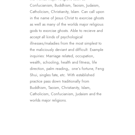
Confucianism, Buddhism, Taoism, Judaism,
Catholicism, Christianity, Islam. Can call upon
in the name of Jesus Christ to exorcise ghosts
as well as many of the worlds major religious
gods to exorcise ghosts. Able to recieve and
accept all kinds of psychological
illnesses/maladies from the most simplest to
the maliciously deviant and difficult. Example
inquiries: Marriage related, occupation,
wealth, schooling, health and fitness, life
direction, palm reading，one’s fortune, Feng
Shui, singles fate, etc. With established
practice pass down traditionally from
Buddhism, Taoism, Christianity, Islam,
Catholicism, Confucianism, Judaism and the
worlds major religions.