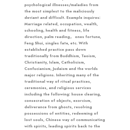
psychological illnesses/maladies from
the most simplest to the maliciously
deviant and difficult. Example inquires:
Marriage related, occupation, wealth,
schooling, health and fitness, life
direction, palm reading， ones fortune,
Feng Shui, singles fate, etc. With
established practice pass down
traditionally from Buddhism, Taoism,
Christianity, Islam, Catholicism,
Confucianism, Judaism and the worlds
major religions. Inheriting many of the
traditional way of ritual practices,
ceremonies, and religious services
including the following: house clearing,
consecration of objects, exorcism,
deliverance from ghosts, resolving
possessions of entities, redeeming of
lost souls, Chinese way of communicating
with spirits, leading spirits back to the