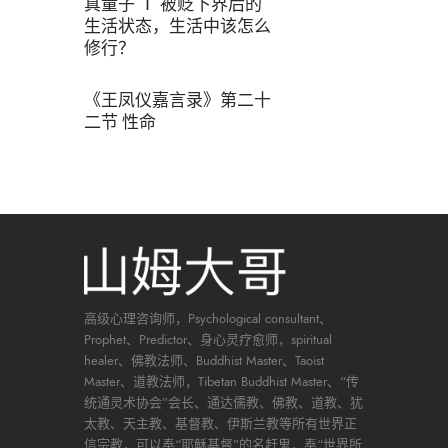
真童子 Ⅰ 被贬下界后的
生活状态，生活中该怎么
修行？
《王凤仪嘉言录》第二十
二节 性命
高级心理咨询师，Psychological consultant、
Prophet、Predictor、身心灵疗愈师，spiritual
healer、佛教法师、Buddhist Master、Taoist
Master、道教法师，Tibetan Buddhist Master、“传
统通灵术协会”会长、通达儒教、佛教、道教、犹
太教、天主教、基督教、伊斯兰教等所有世界正
信宗教，可以奉“耶稣基督”的名赶鬼，奉“世界所