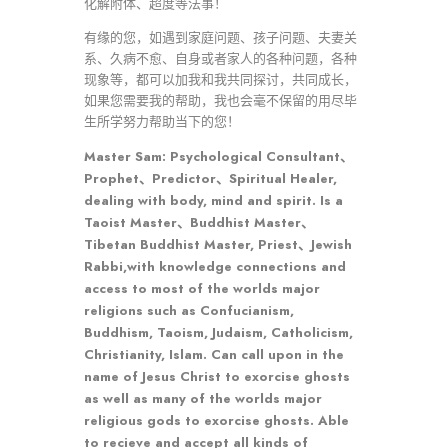
化解附体、超度等法事！
有缘的您，如遇到家庭问题、孩子问题、夫妻关
系、久病不愈、自身或者家人的各种问题，各种
现象等，都可以加我和我共同探讨，共同成长，
如果您需要我的帮助，我也会毫不保留的用尽毕
生所学努力帮助当下的您！
Master Sam: Psychological Consultant、
Prophet、Predictor、Spiritual Healer,
dealing with body, mind and spirit. Is a
Taoist Master、Buddhist Master、
Tibetan Buddhist Master, Priest、Jewish
Rabbi,with knowledge connections and
access to most of the worlds major
religions such as Confucianism,
Buddhism, Taoism, Judaism, Catholicism,
Christianity, Islam. Can call upon in the
name of Jesus Christ to exorcise ghosts
as well as many of the worlds major
religious gods to exorcise ghosts. Able
to recieve and accept all kinds of