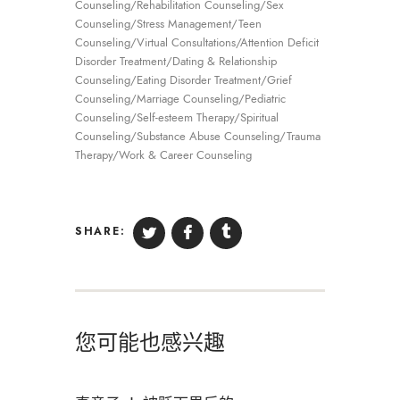
Counseling/Rehabilitation Counseling/Sex
Counseling/Stress Management/Teen
Counseling/Virtual Consultations/Attention Deficit
Disorder Treatment/Dating & Relationship
Counseling/Eating Disorder Treatment/Grief
Counseling/Marriage Counseling/Pediatric
Counseling/Self-esteem Therapy/Spiritual
Counseling/Substance Abuse Counseling/Trauma
Therapy/Work & Career Counseling
SHARE:
您可能也感兴趣