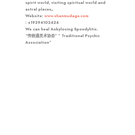
spirit world, visiting spiritual world and
astral places。
Website:
www.shanmudage.com
: +19294102424
We can heal Ankylosing Spondylitis.
“传统通灵术协会” ” Traditional Psychic
Association”