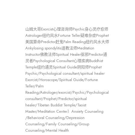
山姆大哥Exorcist心理咨询师Psychic身心灵疗愈师
Astrologer纽约风水Fortune Teller疑难杂症Prophet
美国算命Predictor赶鬼Palm Reading纽约风水大师
Ankylosing spondylitis道教法师Meditation
Instructor佛教法师Spiritual Healer驱邪Predictor通
灵者Psychological Consultant心理疾病Buddhist
Temple纽约通灵Spiritual Guide阴阳师Prophet
Psychic/Psychological consultant/spiritual healer
Exorcist/Horoscope/Spiritual Guide/Fortune
Teller/Palm
Reading/Astrologer/exorcist/Psychic/Psychological
consultant/Prophet/Predictor/spiritual
healer/Tibetan Buddist Temple/Taoist
Master/Meditation Center）Anxiety Counseling
/Behavioral Counseling/Depression
Counseling/Family Counseling/Group
Counseling/Mental Health