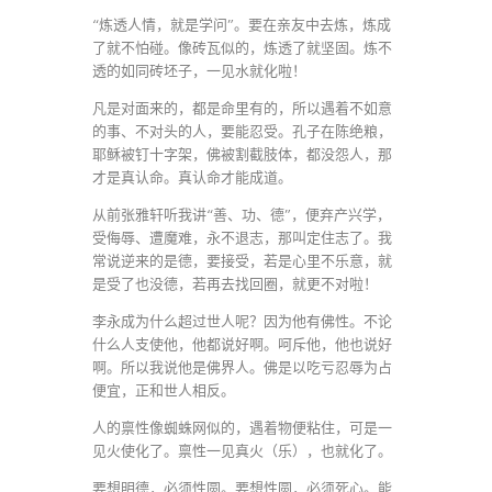
“炼透人情，就是学问”。要在亲友中去炼，炼成
了就不怕碰。像砖瓦似的，炼透了就坚固。炼不
透的如同砖坯子，一见水就化啦！
凡是对面来的，都是命里有的，所以遇着不如意
的事、不对头的人，要能忍受。孔子在陈绝粮，
耶稣被钉十字架，佛被割截肢体，都没怨人，那
才是真认命。真认命才能成道。
从前张雅轩听我讲“善、功、德”，便弃产兴学，
受侮辱、遭魔难，永不退志，那叫定住志了。我
常说逆来的是德，要接受，若是心里不乐意，就
是受了也没德，若再去找回圈，就更不对啦！
李永成为什么超过世人呢？因为他有佛性。不论
什么人支使他，他都说好啊。呵斥他，他也说好
啊。所以我说他是佛界人。佛是以吃亏忍辱为占
便宜，正和世人相反。
人的禀性像蜘蛛网似的，遇着物便粘住，可是一
见火使化了。禀性一见真火（乐），也就化了。
要想明德，必须性圆。要想性圆，必须死心。能