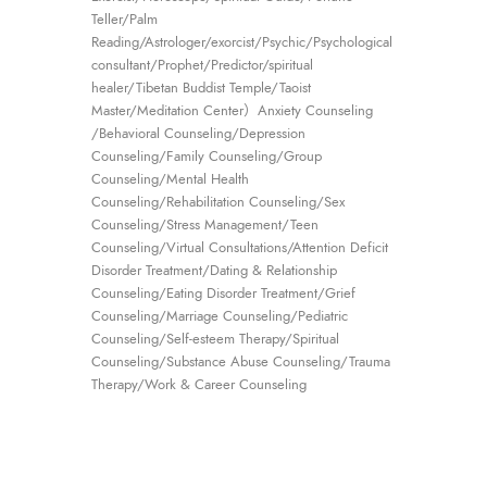
Teller/Palm
Reading/Astrologer/exorcist/Psychic/Psychological
consultant/Prophet/Predictor/spiritual
healer/Tibetan Buddist Temple/Taoist
Master/Meditation Center）Anxiety Counseling
/Behavioral Counseling/Depression
Counseling/Family Counseling/Group
Counseling/Mental Health
Counseling/Rehabilitation Counseling/Sex
Counseling/Stress Management/Teen
Counseling/Virtual Consultations/Attention Deficit
Disorder Treatment/Dating & Relationship
Counseling/Eating Disorder Treatment/Grief
Counseling/Marriage Counseling/Pediatric
Counseling/Self-esteem Therapy/Spiritual
Counseling/Substance Abuse Counseling/Trauma
Therapy/Work & Career Counseling