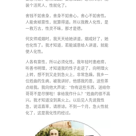
装个活死人，性就化了。
舍钱不如舍身，舍身不如舍心，舍心不如舍性。
人能舍掉禀性，就算得道。所以我教人化性，是
一救万古，性灵不昧，那才是德。
何女师戒烟时，我天天给她讲道，烟戒好了，她
也化性了。我才知道，若能诚意给人讲道，就能
使人化性。
人各有禀性，所以必须化性。我年轻时患疮痨，
听善书明理，才知道我的性子走逆了，向明理火
上转，想不到又走到急火上，非常急躁。我乡一
位姓曲的生病，被我讲好，他感我的恩，送些茶
点给我。我向他大声说：“你有这些东西，送给你
哥哥不是尽悌啦！拿给我作什么？”姓曲的很不高
兴。我才知道没到真火上。以后见人先说我性
急，说话直率，请原谅。不到一个月，急火性就
化了，这是我化性的经过。