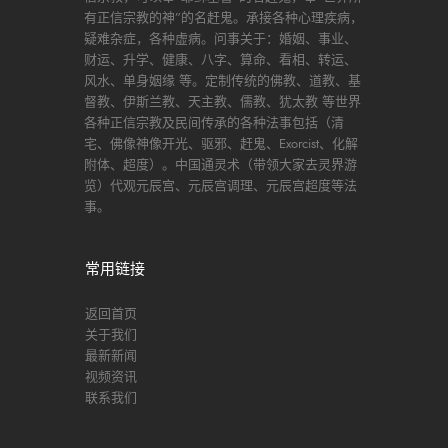
有正信宗教的神”的名赶鬼。承接各种心理疾病，
疑难杂症，各种虚病。问事关于：婚姻、事业、
财运、升学、健康、八字、算命、看相、转运、
风水、单身姻缘 等。定制传统的佛教、道教、基
督教、伊斯兰教、天主教、儒教、犹太教 等世界
各种正信宗教及民间传承的各种法事包括（清
宅、佛像神像开光、驱邪、赶鬼、Exorcist、化解
附体、超度）。中国通灵术（带领大家去灵界游
览）代观元辰宫、元辰宫调理、元辰宫超度等法
事。
常用链接
返回首页
关于我们
最新新闻
视频资讯
联系我们