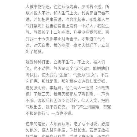
人被事物所迷，往往认假为真，那叫看不透，所
以才说人不对，和人生气上火。其实是自己看不
透，若能把世事看透，准会笑起来，哪能和人生
气打架呢？我当初看世上没有一个好人，我就生
气，气得长了十二年疮痨，几乎没把我气死。直
到我三十五岁那年正月听善书，才知道生气不
对，对天自责，我的疮痨一夜功夫就好了，立刻
出了地狱。
我受种种打击，立志不生气、不上火，被人讥
笑，也不动性。气火是两个“无常鬼”，能把他们
降伏住，使火变为“金童”，气变为“玉女”，不受
它们克，那就是佛。那年我在安达县杜家烧锅，
遇见张明斋、李超卿，他们两人一连损（冷嘲热
讽）了我三天，我每天都是从早听到晚，一声也
不响。晚饭后和孟汉臣到郊外，仰天大笑，把阴
气放出去，就不受它克。“有气不生消魔难，有冤
不报是修行”。一点也不错。
逆来的是德，人须要认识，吃了亏不可说，必是
欠他的，惬人替你抱屈，你就长命。若是无故挨
打受气，也是自己有罪，受过了算还债，还要感