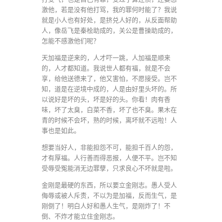
激他，若是没有他打骂，我的罪何时能了？我说
就是小人也有好处，是挤兑人好的，从反面帮助
人，像岳飞是秦桧助成的，关公是曹操助成的，
怎能不感激他们呢？
天加福是逆来的，人才吓一跳，人加福是顺来
的，人才都知道。我说世人都有福，就是不会
享，给他送德来了，他又害怕，不愿接受。岂不
知，道是在逆境中成的，人是由好里头坏的。所
以说好是坏的头，坏是好的头。你看！肉有香
味，坏了太臭，白菜不香，坏了也不臭。果木在
青的时候不会坏，熟的时候，离坏就不远啦！人
事也是如此。
想要当好人，非能担怨不可，能担千百人的怨，
才有厚福。人行善而得恶报，人便不平。岂不知
受辱受冤能消无边罪孽，只求良心不坏就是啦。
金刚是最硬的东西，所以要立金刚志。愚人受人
侮辱或被人斥责，不以为是加福，反而生气，是
刚倒了！明白人好和愚人生气，是刚炸了！不
倒、不炸才能立住金刚志。