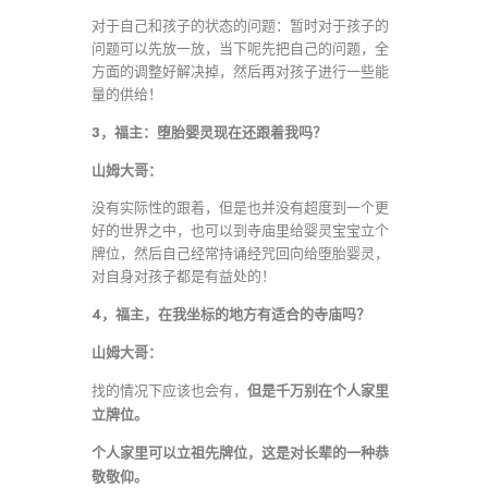
对于自己和孩子的状态的问题：暂时对于孩子的
问题可以先放一放，当下呢先把自己的问题，全
方面的调整好解决掉，然后再对孩子进行一些能
量的供给！
3，福主：堕胎婴灵现在还跟着我吗？
山姆大哥：
没有实际性的跟着，但是也并没有超度到一个更
好的世界之中，也可以到寺庙里给婴灵宝宝立个
牌位，然后自己经常持诵经咒回向给堕胎婴灵，
对自身对孩子都是有益处的！
4，福主，在我坐标的地方有适合的寺庙吗？
山姆大哥：
但是千万别在个人家里
找的情况下应该也会有，
立牌位。
个人家里可以立祖先牌位，这是对长辈的一种恭
敬敬仰。