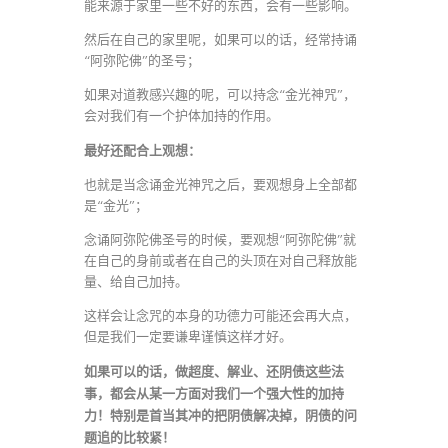
能来源于家里一些不好的东西，会有一些影响。
然后在自己的家里呢，如果可以的话，经常持诵
“阿弥陀佛”的圣号；
如果对道教感兴趣的呢，可以持念“金光神咒”，
会对我们有一个护体加持的作用。
最好还配合上观想：
也就是当念诵金光神咒之后，要观想身上全部都
是“金光”；
念诵阿弥陀佛圣号的时候，要观想“阿弥陀佛”就
在自己的身前或者在自己的头顶在对自己释放能
量、给自己加持。
这样会让念咒的本身的功德力可能还会再大点，
但是我们一定要谦卑谨慎这样才好。
如果可以的话，做超度、解业、还阴债这些法
事，都会从某一方面对我们一个强大性的加持
力！特别是首当其冲的把阴债解决掉，阴债的问
题追的比较紧！