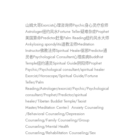
山姆大哥Exorcist心理咨询师Psychic身心灵疗愈师
Astrologer纽约风水Fortune Teller疑难杂症Prophet
美国算命Predictor赶鬼Palm Reading纽约风水大师
Ankylosing spondylitis道教法师Meditation
Instructor佛教法师Spiritual Healer驱邪Predictor通
灵者Psychological Consultant心理疾病Buddhist
Temple纽约通灵Spiritual Guide阴阳师Prophet
Psychic/Psychological consultant/spiritual healer
Exorcist/Horoscope/Spiritual Guide/Fortune
Teller/Palm
Reading/Astrologer/exorcist/Psychic/Psychological
consultant/Prophet/Predictor/spiritual
healer/Tibetan Buddist Temple/Taoist
Master/Meditation Center）Anxiety Counseling
/Behavioral Counseling/Depression
Counseling/Family Counseling/Group
Counseling/Mental Health
Counseling/Rehabilitation Counseling/Sex