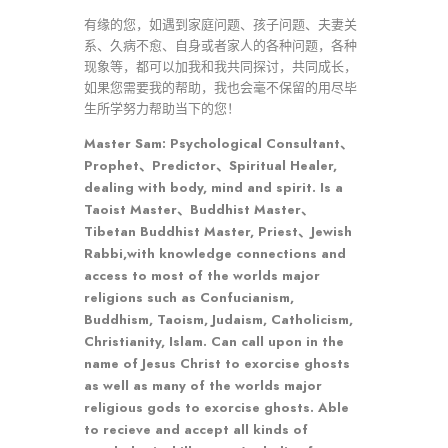
有缘的您，如遇到家庭问题、孩子问题、夫妻关
系、久病不愈、自身或者家人的各种问题，各种
现象等，都可以加我和我共同探讨，共同成长，
如果您需要我的帮助，我也会毫不保留的用尽毕
生所学努力帮助当下的您！
Master Sam: Psychological Consultant、
Prophet、Predictor、Spiritual Healer,
dealing with body, mind and spirit. Is a
Taoist Master、Buddhist Master、
Tibetan Buddhist Master, Priest、Jewish
Rabbi,with knowledge connections and
access to most of the worlds major
religions such as Confucianism,
Buddhism, Taoism, Judaism, Catholicism,
Christianity, Islam. Can call upon in the
name of Jesus Christ to exorcise ghosts
as well as many of the worlds major
religious gods to exorcise ghosts. Able
to recieve and accept all kinds of