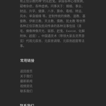
有正信宗教的神”的名赶鬼。承接各种心理疾病，
疑难杂症，各种虚病。问事关于：婚姻、事业、
财运、升学、健康、八字、算命、看相、转运、
风水、单身姻缘 等。定制传统的佛教、道教、基
督教、伊斯兰教、天主教、儒教、犹太教 等世界
各种正信宗教及民间传承的各种法事包括（清
宅、佛像神像开光、驱邪、赶鬼、Exorcist、化解
附体、超度）。中国通灵术（带领大家去灵界游
览）代观元辰宫、元辰宫调理、元辰宫超度等法
事。
常用链接
返回首页
关于我们
最新新闻
视频资讯
联系我们
联系我们