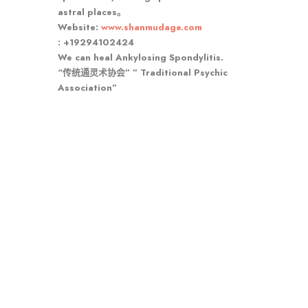
astral places。
Website:
www.shanmudage.com
: +19294102424
We can heal Ankylosing Spondylitis.
“传统通灵术协会” ” Traditional Psychic
Association”