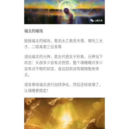
福主的磁场
链接福主的磁场，看到太乙救苦天尊、哪吒三太
子、二郎真君三位圣尊
请出福主的元神，是古代感女子形象，元神当下
状态：头部多少会有点恍惚，整个魂魄魄识多少
会有点不稳的状态，身边目前没有跟随冤亲债
主。
请圣尊给福主进行加持净化，然后还给收魂了，
让魂魄更稳定！