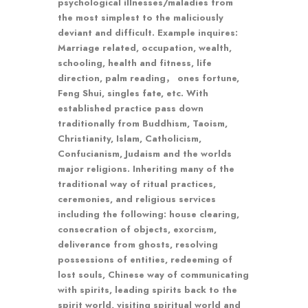
psychological illnesses/maladies from
the most simplest to the maliciously
deviant and difficult. Example inquires:
Marriage related, occupation, wealth,
schooling, health and fitness, life
direction, palm reading， ones fortune,
Feng Shui, singles fate, etc. With
established practice pass down
traditionally from Buddhism, Taoism,
Christianity, Islam, Catholicism,
Confucianism, Judaism and the worlds
major religions. Inheriting many of the
traditional way of ritual practices,
ceremonies, and religious services
including the following: house clearing,
consecration of objects, exorcism,
deliverance from ghosts, resolving
possessions of entities, redeeming of
lost souls, Chinese way of communicating
with spirits, leading spirits back to the
spirit world, visiting spiritual world and