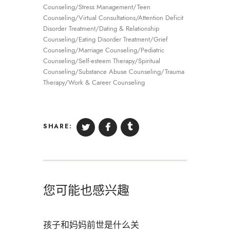
Counseling/Stress Management/Teen
Counseling/Virtual Consultations/Attention Deficit
Disorder Treatment/Dating & Relationship
Counseling/Eating Disorder Treatment/Grief
Counseling/Marriage Counseling/Pediatric
Counseling/Self-esteem Therapy/Spiritual
Counseling/Substance Abuse Counseling/Trauma
Therapy/Work & Career Counseling
SHARE:
您可能也感兴趣
孩子和妈妈前世是什么关