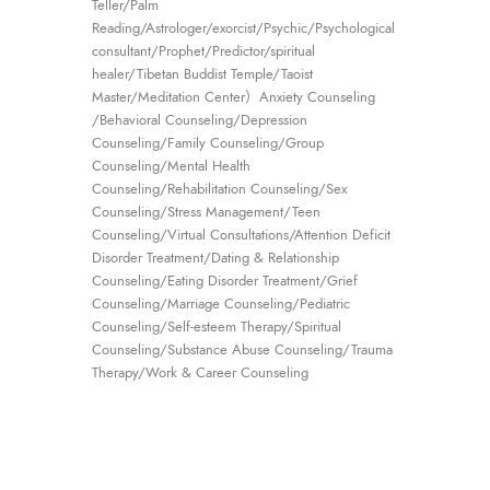
Teller/Palm
Reading/Astrologer/exorcist/Psychic/Psychological
consultant/Prophet/Predictor/spiritual
healer/Tibetan Buddist Temple/Taoist
Master/Meditation Center）Anxiety Counseling
/Behavioral Counseling/Depression
Counseling/Family Counseling/Group
Counseling/Mental Health
Counseling/Rehabilitation Counseling/Sex
Counseling/Stress Management/Teen
Counseling/Virtual Consultations/Attention Deficit
Disorder Treatment/Dating & Relationship
Counseling/Eating Disorder Treatment/Grief
Counseling/Marriage Counseling/Pediatric
Counseling/Self-esteem Therapy/Spiritual
Counseling/Substance Abuse Counseling/Trauma
Therapy/Work & Career Counseling