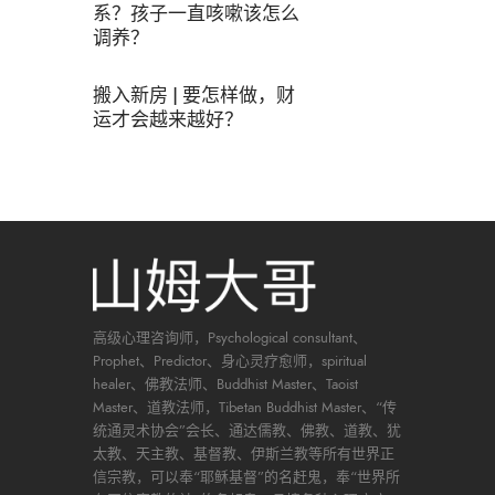
系？孩子一直咳嗽该怎么
调养？
搬入新房 | 要怎样做，财
运才会越来越好？
高级心理咨询师，Psychological consultant、
Prophet、Predictor、身心灵疗愈师，spiritual
healer、佛教法师、Buddhist Master、Taoist
Master、道教法师，Tibetan Buddhist Master、“传
统通灵术协会”会长、通达儒教、佛教、道教、犹
太教、天主教、基督教、伊斯兰教等所有世界正
信宗教，可以奉“耶稣基督”的名赶鬼，奉“世界所