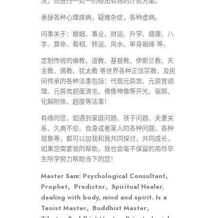
况，而进行一对一的给出有效的疗愈方案。
承接各种心理疾病，疑难杂症，各种虚病。
问事关于：婚姻、事业、财运、升学、健康、八
字、算命、看相、转运、风水、单身姻缘 等。
定制传统的佛教、道教、基督教、伊斯兰教、天
主教、儒教、犹太教 等世界各种正信宗教，及民
间传承的各种法事包括：代观元辰宫、元辰宫调
理、元辰宫超度清宅、佛像神像等开光、驱邪、
化解附体、超度等法事！
有缘的您，如遇到家庭问题、孩子问题、夫妻关
系、久病不愈、自身或者家人的各种问题，各种
现象等，都可以加我和我共同探讨，共同成长，
如果您需要我的帮助，我也会毫不保留的用尽毕
生所学努力帮助当下的您！
Master Sam: Psychological Consultant、
Prophet、Predictor、Spiritual Healer,
dealing with body, mind and spirit. Is a
Taoist Master、Buddhist Master、