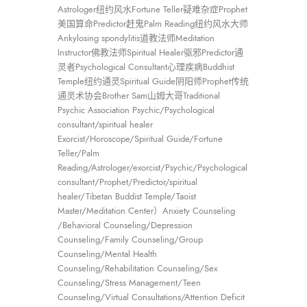
Astrologer纽约风水Fortune Teller疑难杂症Prophet
美国算命Predictor赶鬼Palm Reading纽约风水大师
Ankylosing spondylitis道教法师Meditation
Instructor佛教法师Spiritual Healer驱邪Predictor通
灵者Psychological Consultant心理疾病Buddhist
Temple纽约通灵Spiritual Guide阴阳师Prophet传统
通灵术协会Brother Sam山姆大哥Traditional
Psychic Association Psychic/Psychological
consultant/spiritual healer
Exorcist/Horoscope/Spiritual Guide/Fortune
Teller/Palm
Reading/Astrologer/exorcist/Psychic/Psychological
consultant/Prophet/Predictor/spiritual
healer/Tibetan Buddist Temple/Taoist
Master/Meditation Center）Anxiety Counseling
/Behavioral Counseling/Depression
Counseling/Family Counseling/Group
Counseling/Mental Health
Counseling/Rehabilitation Counseling/Sex
Counseling/Stress Management/Teen
Counseling/Virtual Consultations/Attention Deficit