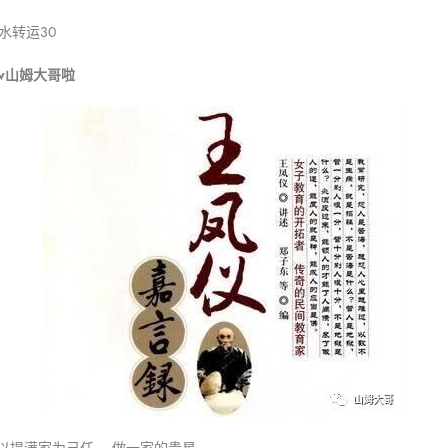
风水转运
30
ow山姆大哥啦