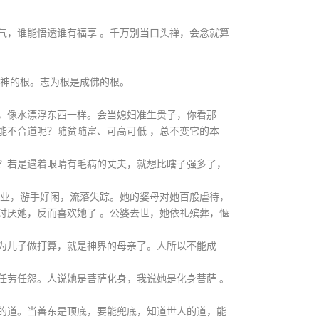
气，谁能悟透谁有福享 。千万别当口头禅，会念就算
成神的根。志为根是成佛的根。
，像水漂浮东西一样。会当媳妇准生贵子，你看那
能不合道呢？随贫随富、可高可低 ，总不变它的本
？若是遇着眼睛有毛病的丈夫，就想比瞎子强多了，
正业，游手好闲，流落失踪。她的婆母对她百般虐待，
讨厌她，反而喜欢她了 。公婆去世，她依礼殡葬，惬
为儿子做打算，就是神界的母亲了。人所以不能成
任劳任怨。人说她是菩萨化身，我说她是化身菩萨 。
的道。当善东是顶底，要能兜底，知道世人的道，能