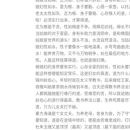
姑娘性如棉、志为根、心存惬人好处、身有补助力，
媳妇性如水、意为根、身子要勤、心感一家恩，以托
老太太性如灰、志为根、身子要稳、心存惬人的道，
啦！必须实行出来，才算得道。
志为根是不贪，性如棉是不争。用棉花纺线，绵长不
当姑娘的对于家庭，身有补助力是消阴命，是和佛国
姑娘是世界的源头！源头不浊，水流自然清洁。当姑
媳妇性如水，性子要像水一般地温柔，水弯弯曲曲流
水！能养育万物，又不与万物相争，处在最低的地方
性。人能这样就算得道，也就是媳妇佛。
做媳妇的身界要有实行，心存全家的好处，性如水要
能这样想便能知足常乐，这是妇女的真道。道为什么丢
锦州赵伯心，年轻时就在女义学教书，后来嫁给王家
夜晚叫她拿茶倒水侍候到半夜，白天还得教书养活全
人都佩服她能行难行的道，受难受的苦，所以我说她是
赵伯心的道行得最真，教书养活公婆，生养死葬是尽
道，只为儿女关打不破。
秦方海澜是个女丈夫，为养老母，舍身为妾，为了守
要知道，道是在逆境中修的，德是由苦难里成的，打
杜朱玉珊又是顶顶（最高）又是顶底（最下面的底如