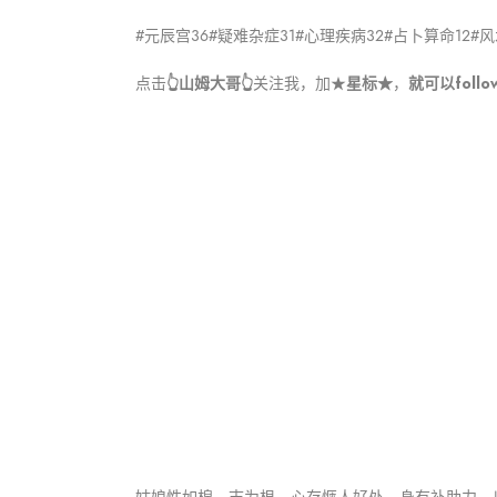
#元辰宫
36
#疑难杂症
31
#心理疾病
32
#占卜算命
12
#
👆山姆大哥
👆
星标★
就可以foll
点击
关注我，加
★
，