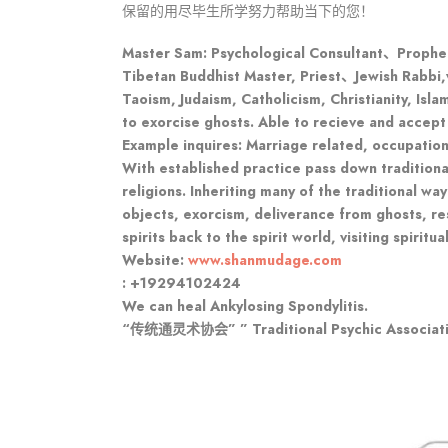
保留的用尽毕生所学努力帮助当下的您！
Master Sam: Psychological Consultant、Prophet
Tibetan Buddhist Master, Priest、Jewish Rabbi,
Taoism, Judaism, Catholicism, Christianity, Isla
to exorcise ghosts. Able to recieve and accept 
Example inquires: Marriage related, occupation,
With established practice pass down traditiona
religions. Inheriting many of the traditional wa
objects, exorcism, deliverance from ghosts, res
spirits back to the spirit world, visiting spirit
Website:
www.shanmudage.com
: +19294102424
We can heal Ankylosing Spondylitis.
“传统通灵术协会” ” Traditional Psychic Associat