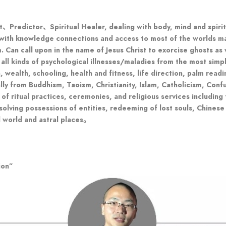
、Predictor、Spiritual Healer, dealing with body, mind and spiri
with knowledge connections and access to most of the worlds ma
m. Can call upon in the name of Jesus Christ to exorcise ghosts as
all kinds of psychological illnesses/maladies from the most simple
 wealth, schooling, health and fitness, life direction, palm readi
lly from Buddhism, Taoism, Christianity, Islam, Catholicism, Conf
y of ritual practices, ceremonies, and religious services including
olving possessions of entities, redeeming of lost souls, Chinese
ual world and astral places。
ion”