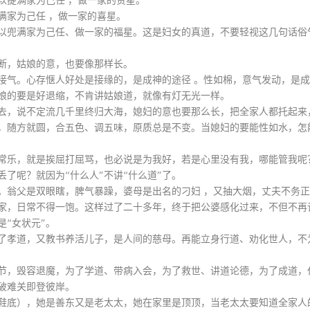
以提满家为己任 ，做一家的贵星。
满家为己任 ，做一家的喜星。
以兜满家为己任、做一家的福星。这是妇女的真道，不要轻视这几句话俗
断，姑娘的意，也要像那样长。
接气。心存惬人好处是接缘的，是成神的途径 。性如棉，意气发动，是
娘的要是好退缩，不肯讲姑娘道，就像有灯无光一样。
去，说不定流几千里终归大海，媳妇的意也要那么长，把全家人都托起来
，随方就圆，合五色、调五味，原质总是不变。当媳妇的要能性如水，怎
常乐，就是挨屈打屈骂，也必说是为我好，若是心里没有我，哪能管我呢
了呢？就因为“什么人”不讲“什么道”了。
。翁父是双眼瞎，脾气暴躁，婆母是出名的刁妇 ，又抽大烟，丈夫不务
家，日常不得一饱。这样过了二十多年，终于把公婆感化过来，不但不再
“女状元”。
了孝道，又教书养活儿子，是人间的慈母。再能立身行道、劝化世人，不
节，毁容退魔，为了学道、带病入会，为了救世、讲道论德，为了成道，
破难关即登彼岸。
鞋底），她是善东又是老太太，她在家里是顶顶，当老太太要知道全家人