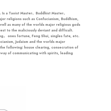
t. Is a Taoist Master、Buddhist Master、
jor religions such as Confucianism, Buddhism,
 well as many of the worlds major religious gods
st to the maliciously deviant and difficult.
ng， ones fortune, Feng Shui, singles fate, etc.
ucianism, Judaism and the worlds major
 the following: house clearing, consecration of
 way of communicating with spirits, leading