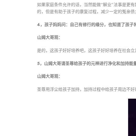
如果家庭条件允许的话，当然能做“解业”法事是更
的，但是有助于孩子的康复过程，减少一定的冤亲债
4，孩子妈妈问：自己有修行的缘分，也知道了孩子
山姆大哥观：
是的，这孩子好好培养吧，这孩子好好培养在社会立
5，山姆大哥请圣尊给孩子的元神进行净化和加持能
山姆大哥观：
圣尊用浮尘给孩子加持，加持过程中给孩子周边不好