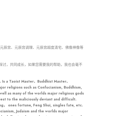
观元辰宫、元辰宫调理、元辰宫超度清宅、佛像神像等
探讨，共同成长，如果您需要我的帮助，我也会毫不
t. Is a Taoist Master、Buddhist Master、
jor religions such as Confucianism, Buddhism,
 well as many of the worlds major religious gods
st to the maliciously deviant and difficult.
ng， ones fortune, Feng Shui, singles fate, etc.
ucianism, Judaism and the worlds major