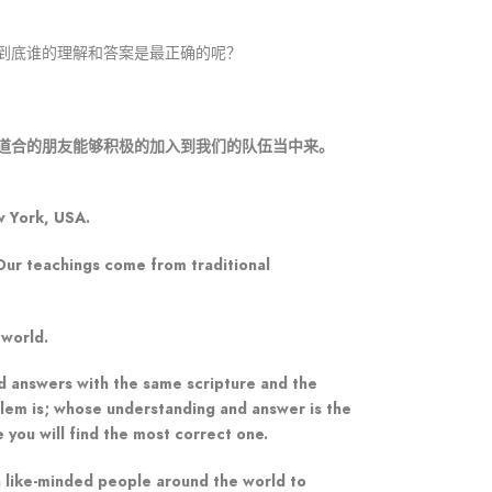
到底谁的理解和答案是最正确的呢？
道合的朋友能够积极的加入到我们的队伍当中来。
w York, USA.
. Our teachings come from traditional
 world.
nd answers with the same scripture and the
oblem is; whose understanding and answer is the
you will find the most correct one.
on like-minded people around the world to