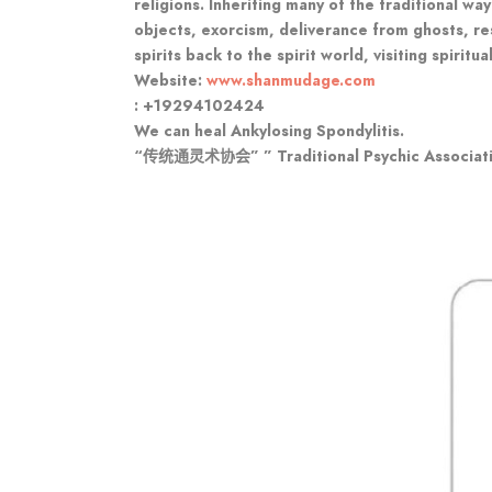
religions. Inheriting many of the traditional wa
objects, exorcism, deliverance from ghosts, res
spirits back to the spirit world, visiting spirit
Website:
www.shanmudage.com
: +19294102424
We can heal Ankylosing Spondylitis.
“传统通灵术协会” ” Traditional Psychic Associat