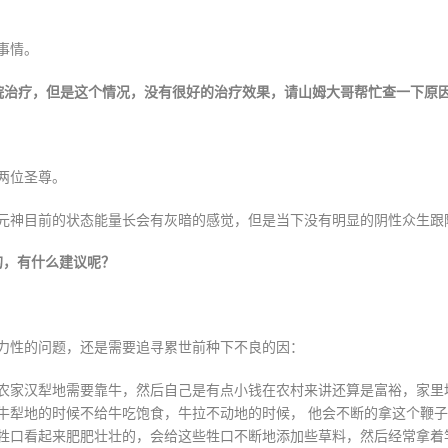
事情。
院治疗，但是这个情况，没有很好的治疗效果，请山姆大哥帮忙查一下原
两位圣尊。
元神目前的状态能量长会有灰暗的感觉，但是当下没有明显的阴性众生跟
的，有什么建议呢？
力性的问题，还是需要追寻累世前种下不良的因：
农家汉犁地需要靠牛，然后自己是有点小钱在农村来讲还算是富裕，家里
牛犁地的时候不给牛吃饱食，牛拉不动地的时候， 他会不断的拿这个鞭
牲口看起来肥肥壮壮的，会给这些牲口不断地添加些草料，然后经常拿着