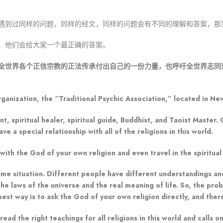
遇到过同样的问题，同样的经文，同样的问题会有不同的理解和答案，那
，他们会给大家一个最正确的答案。
全世界各个正信宗教的正法传承付出自己的一份力量，也呼吁全世界志同
rganization, the “Traditional Psychic Association,” located in Ne
nt, spiritual healer, spiritual guide, Buddhist, and Taoist Master
 a special relationship with all of the religions in this world.
th the God of your own religion and even travel in the spiritual
ame situation. Different people have different understandings a
he laws of the universe and the real meaning of life. So, the pr
t way is to ask the God of your own religion directly, and there 
ead the right teachings for all religions in this world and calls 