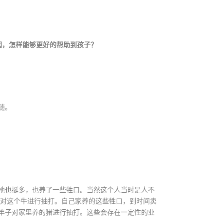
因，怎样能够更好的帮助到孩子？
随。
地也挺多，也养了一些牲口。当然这个人当时是人不
子对这个牛进行抽打。自己家养的这些牲口，到时间卖
竿子对家里养的猪进行抽打。这些会存在一定性的业