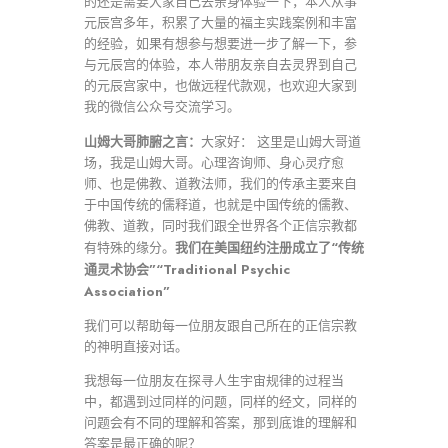
的还是需要大家自己去亲身体验一下，本人从事
元辰宫多年，积累了大量的福主实践案例和丰富
的经验，如果有想参与想要进一步了解一下，参
与元辰宫的体验，本人带朋友亲自去灵界到自己
的元辰宫家中，也做远程代款观，也欢迎大家到
我的微信公众号交流学习。
山姆大哥肺腑之言：
大家好： 这里是山姆大哥道
场，我是山姆大哥。心理咨询师、身心灵疗愈
师、也是佛教、道教法师，我们的传承主要来自
于中国传统的儒释道，也就是中国传统的儒教、
佛教、道教，同时我们跟全世界各个正信宗教都
我们在美国纽约注册成立了“传统
有特殊的缘分。
通灵术协会”“Traditional Psychic
Association”
我们可以帮助每一位朋友跟自己所在的正信宗教
的神明直接对话。
我想每一位朋友在探寻人生宇宙规律的过程当
中，都遇到过同样的问题，同样的经文，同样的
问题会有不同的理解和答案，那到底谁的理解和
答案是最正确的呢？