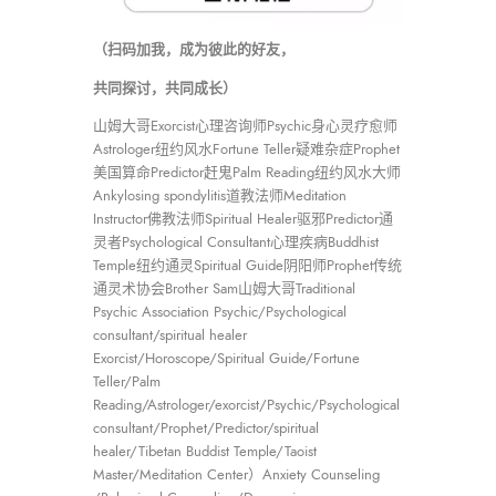
（扫码加我，成为彼此的好友，
共同探讨，共同成长）
山姆大哥Exorcist心理咨询师Psychic身心灵疗愈师
Astrologer纽约风水Fortune Teller疑难杂症Prophet
美国算命Predictor赶鬼Palm Reading纽约风水大师
Ankylosing spondylitis道教法师Meditation
Instructor佛教法师Spiritual Healer驱邪Predictor通
灵者Psychological Consultant心理疾病Buddhist
Temple纽约通灵Spiritual Guide阴阳师Prophet传统
通灵术协会Brother Sam山姆大哥Traditional
Psychic Association Psychic/Psychological
consultant/spiritual healer
Exorcist/Horoscope/Spiritual Guide/Fortune
Teller/Palm
Reading/Astrologer/exorcist/Psychic/Psychological
consultant/Prophet/Predictor/spiritual
healer/Tibetan Buddist Temple/Taoist
Master/Meditation Center）Anxiety Counseling