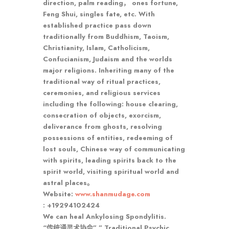
direction, palm reading， ones fortune,
Feng Shui, singles fate, etc. With
established practice pass down
traditionally from Buddhism, Taoism,
Christianity, Islam, Catholicism,
Confucianism, Judaism and the worlds
major religions. Inheriting many of the
traditional way of ritual practices,
ceremonies, and religious services
including the following: house clearing,
consecration of objects, exorcism,
deliverance from ghosts, resolving
possessions of entities, redeeming of
lost souls, Chinese way of communicating
with spirits, leading spirits back to the
spirit world, visiting spiritual world and
astral places。
Website:
www.shanmudage.com
: +19294102424
We can heal Ankylosing Spondylitis.
“传统通灵术协会” ” Traditional Psychic