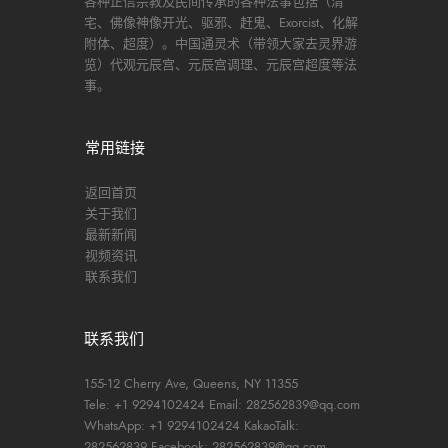
各种正信宗教及民间传承的各种法事包括（清
宅、佛像神像开光、驱邪、赶鬼、Exorcist、化解
附体、超度）。中国通灵术（带领大家去灵界游
览）代观元辰宫、元辰宫调理、元辰宫超度等法
事。
常用链接
返回首页
关于我们
最新新闻
视频资讯
联系我们
联系我们
155-12 Cherry Ave, Queens, NY 11355
Tele: +1 9294102424
Email: 282562839@qq.com
WhatsApp: +1 9294102424
KakaoTalk:
282562839
Facebook: 282562839@qq.com