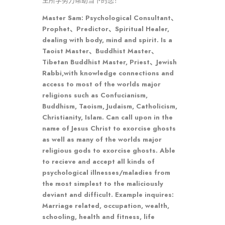
生所学努力帮助当下的您！
Master Sam: Psychological Consultant、
Prophet、Predictor、Spiritual Healer,
dealing with body, mind and spirit. Is a
Taoist Master、Buddhist Master、
Tibetan Buddhist Master, Priest、Jewish
Rabbi,with knowledge connections and
access to most of the worlds major
religions such as Confucianism,
Buddhism, Taoism, Judaism, Catholicism,
Christianity, Islam. Can call upon in the
name of Jesus Christ to exorcise ghosts
as well as many of the worlds major
religious gods to exorcise ghosts. Able
to recieve and accept all kinds of
psychological illnesses/maladies from
the most simplest to the maliciously
deviant and difficult. Example inquires:
Marriage related, occupation, wealth,
schooling, health and fitness, life