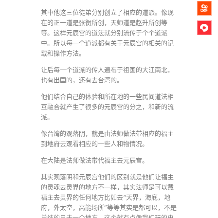
其中他这三位徒弟分别创立了相应的道派。像现
在的正一道是张衡所创，天师道是赵升所创等
等。这样元辰宫的道法就分别流传于个个道派
中。所以每一个道派都有关于元辰宫的相关的记
载和操作方法。
让后每一个道派的传人遍布于祖国的大江南北，
也有出国的，还有去台湾的。
他们结合自己的体验和所在地的一些民间道法相
互融合就产生了很多的元辰宫的分之，和新的流
派。
像台湾的观落阴，就是由法师做法带相应的福主
到地府去观看相应的一些人和物情况。
在大陆是法师做法带代福主去元辰宫。
其实观落阴和元辰宫他们的区别就是他们让福主
的灵魂去灵界的地方不一样，其实法师是可以戴
福主去灵界的任何地方比如去“天界，海底，地
府，外太空，高能场所”等等其实是都可以，不是
单纯的只去一个地方，这个就有点像我们玩的电