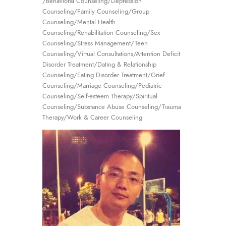
/Behavioral Counseling/Depression
Counseling/Family Counseling/Group
Counseling/Mental Health
Counseling/Rehabilitation Counseling/Sex
Counseling/Stress Management/Teen
Counseling/Virtual Consultations/Attention Deficit
Disorder Treatment/Dating & Relationship
Counseling/Eating Disorder Treatment/Grief
Counseling/Marriage Counseling/Pediatric
Counseling/Self-esteem Therapy/Spiritual
Counseling/Substance Abuse Counseling/Trauma
Therapy/Work & Career Counseling