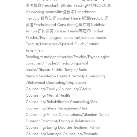
美国算命Predictor赶鬼Palm Reading纽约风水大师
Ankylosing spondylitis道教法师Meditation
Instructor佛教法师Spiritual Healer驱邪Predictor通
灵者Psychological Consultant心理疾病Buddhist
Temple纽约通灵Spiritual Guide阴阳师Prophet
Psychic/Psychological consultant/spiritual healer
Exorcist/Horoscope/Spiritual Guide/Fortune
Teller/Palm
Reading/Astrologer/exorcist/Psychic/Psychological
consultant/Prophet/Predictor/spiritual
healer/Tibetan Buddist Temple/Taoist
Master/Meditation Center）Anxiety Counseling
/Behavioral Counseling/Depression
Counseling/Family Counseling/Group
Counseling/Mental Health
Counseling/Rehabilitation Counseling/Sex
Counseling/Stress Management/Teen
Counseling/Virtual Consultations/Attention Deficit
Disorder Treatment/Dating & Relationship
Counseling/Eating Disorder Treatment/Grief
Counseling/Marriage Counseling/Pediatric