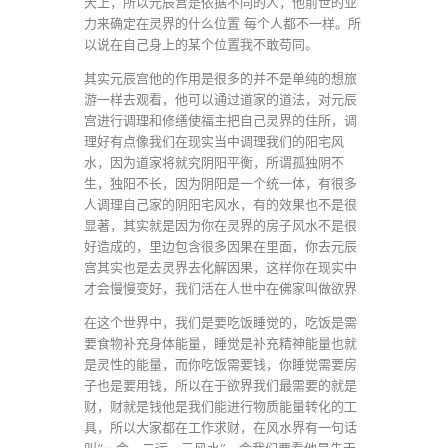
天上，所以元辰宫是依据不同的人，他前世的业
力来确定在灵界的什么位置 每个人都不一样。所
以说在自己身上的某个位置我不敢苟同。
其实元辰宫他的作用是很多的并不是单纯的想旅
游一样去观看，他可以通过道家的道法，对元辰
宫进行调理和修缮使福主把自己灵界的住所，调
理好有点像我们在现实当中调理我们的阳宅风
水，因为道家将就究阴阳平衡，所谓孤独阴不
生，独阳不长，因为阴阳是一个统一体，有很多
人调理自己家的阴阳宅风水，有的效果也不是很
显著，其实就是因为你在灵界的房子风水不是很
好造成的，里边包含很多因果在里面，你去元辰
宫其实也是去灵界去化解因果，这样你在现实中
才会慢慢变好，我们活在人世中在佛家叫做欲界
在这个世界中，我们是要吃饭睡觉的，吃饭是需
要食物补充身体能量，睡觉是补充精神能量也就
是灵性的能量，而你吃饭需要钱，你睡觉需要房
子也是要用钱，所以在于欲界我们最需要的就是
财，财就是钱他是我们能进行物质能量转化的工
具，所以大家都在工作求财，在风水界有一句话