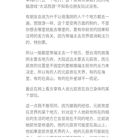
脑游戏“大话西游”不知各位朋友玩过没有。
有朋友会说为什不让观落阴的人个个地方都去一
遍，想旅游一样，这个是受两方面的制约，不是
你想去哪里就能去哪里的，要有你前世的因果和
法师的发力有关，因为带福主去灵界很消耗法力
的，特别累。
所以一般都是带福主去一个地方，想台湾的观落
阴主要去地方府，大陆这边主要去元辰宫，而元
辰宫的位置是不固定的要根据福主前世的业力来
决定，所以有的人的元辰宫在天界，有的在海
里，有的在高山，有的在外星球不一而足。
最近在网上看文章有人说元辰宫在自己身体的某
个部位。
这一点我不敢苟同，因为据我的经验，元辰宫是
在灵界的某个地方，针对这个人他前世所在的相
应的生活的地方它会显现在不同的地方，比如说
她前世是修道的，他的元辰宫可能是在高山上，
他如果是前世是天界的人，他的元辰宫可能就在