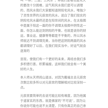
叫“一命，二运，三风水”，命我们要看他是先天
的要改十分困难，运气和风水我们是可以调理
的，而风水我们大家都知道阴阳宅风水，唯独少
了灵性世界的元辰宫的风水，说白了我们现实的
阴阳宅风水最终还是在阳世间的风水，在太极图
中是属于阳这一面的你不调理太极图中阴性这一
面，你怎么能达到阴阳的平衡，也就是说你的财
运，事业运，健康等等都是不平衡的，所以风水
师就达不到调理完美，当你把这阴阳两面的风水
都调理好了以后，在我们现实当中，好运气就会
逐渐的
显现，使我们有一个更好的未来，再结合我们多
多积德行善，积累福报，这样我们就会有一个美
好的人生。
本人师从天师闾山道派，对因为戴福主去元辰宫
次数比较多所以对元辰宫的理解相对比较深刻一
点。
元辰宫要简单的去说可能比较有难度，因为他属
于道家玄的东西，就是佛家的“不可说”，因为让
你说你可能也说不太清楚，只有你真正的自己亲