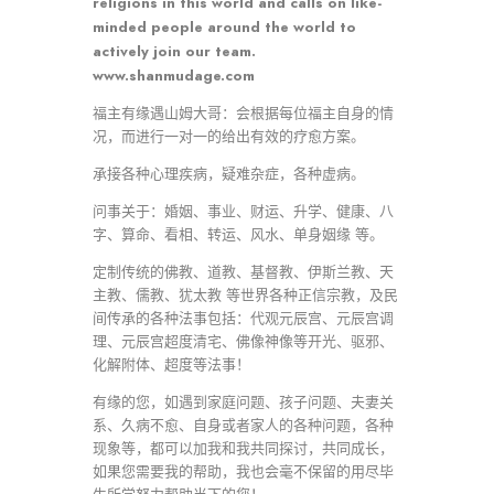
religions in this world and calls on like-
minded people around the world to
actively join our team.
www.shanmudage.com
福主有缘遇山姆大哥：会根据每位福主自身的情
况，而进行一对一的给出有效的疗愈方案。
承接各种心理疾病，疑难杂症，各种虚病。
问事关于：婚姻、事业、财运、升学、健康、八
字、算命、看相、转运、风水、单身姻缘 等。
定制传统的佛教、道教、基督教、伊斯兰教、天
主教、儒教、犹太教 等世界各种正信宗教，及民
间传承的各种法事包括：代观元辰宫、元辰宫调
理、元辰宫超度清宅、佛像神像等开光、驱邪、
化解附体、超度等法事！
有缘的您，如遇到家庭问题、孩子问题、夫妻关
系、久病不愈、自身或者家人的各种问题，各种
现象等，都可以加我和我共同探讨，共同成长，
如果您需要我的帮助，我也会毫不保留的用尽毕