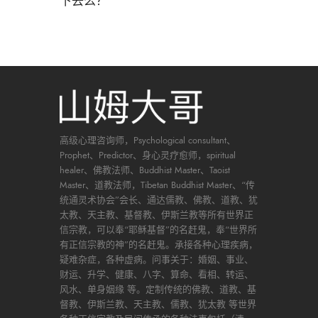
高级心理咨询师，Psychological consultant、
Prophet、Predictor、身心灵疗愈师，spiritual
healer、佛教法师、Buddhist Master、Taoist
Master、道教法师，Tibetan Buddhist Master、“传
统通灵术协会”会长、通达儒教、佛教、道教、犹
太教、天主教、基督教、伊斯兰教等所有世界正
信宗教，可以奉“耶稣基督”的名赶鬼，奉“世界所
有正信宗教的神”的名赶鬼。承接各种心理疾病，
疑难杂症，各种虚病。问事关于：婚姻、事业、
财运、升学、健康、八字、算命、看相、转运、
风水、单身姻缘 等。定制传统的佛教、道教、基
督教、伊斯兰教、天主教、儒教、犹太教 等世界